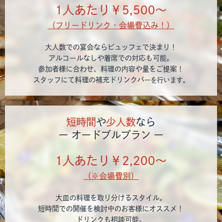
1人あたり￥5,500〜
（フリードリンク・会場費込み！）
大人数での宴会ならビュッフェで決まり！
アルコールなしや着席での対応も可能。
参加者様に合わせ、料理の内容や量をご提案！
スタッフにて料理の補充ドリンクバ
ーを行います。
短時間
や
少人数
なら
ー オードブルプラン ー
1人あたり￥2,200〜
（※会場費別）
大皿の料理を取り分けるスタイル。
短時間での開催を検討中のお客様にオススメ！
ドリンクも相談可能。