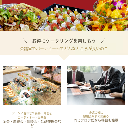
＼ お得にケータリングを楽しもう ／
会議室でパーティーってどんなところが良いの？
会議の後に
シーンに合わせて
会場・料理を
懇親会がすぐ出来る
コーディネート出来る
同じフロアだから移動も簡単
宴会・懇親会・親睦会・名刺交換会な
ど