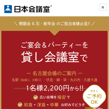
＼
懇親会
&
忘
・
新年会
のご担当者様必見!! ／
ご宴会＆パーティーを
貸し会議室
で
ー 名古屋会場のご案内 ー
名駅
・伏見・錦・栄・丸の内・久屋大通
［桜通口、太閤口］
1名様2,200円
!!
から