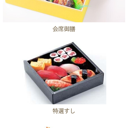
会席御膳
特選すし